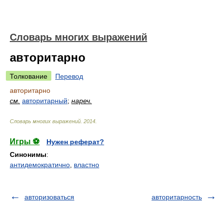
Словарь многих выражений
авторитарно
Толкование
Перевод
авторитарно
см.
авторитарный
;
нареч.
Словарь многих выражений
.
2014
.
Игры ⚽
Нужен реферат?
Синонимы
:
антидемократично
,
властно
авторизоваться
авторитарность